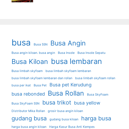
busa
Busa Angin
Busa 55N
Busa angin kiloan. busa angin
Busa Insole
Busa Insole Sepatu
busa lembaran
Busa Kiloan
Busa limbah skyfoam
busa limbah skyfoam lembaran
busa limbah skyfoam lembaran dan rollan
busa limbah skyfoam rollan
Busa pet Kerudung
busa per ikat
Busa Pet
Busa Rollan
busa rebonded
Busa SkyFoam
busa trikot
busa yellow
Busa SkyFoam 55N
Distributor Mika Rollan
grosir busa angin kiloan
gudang busa
harga busa
gudang busa kiloan
harga busa angin kiloan
Harga Kasur Busa Anti Kempes