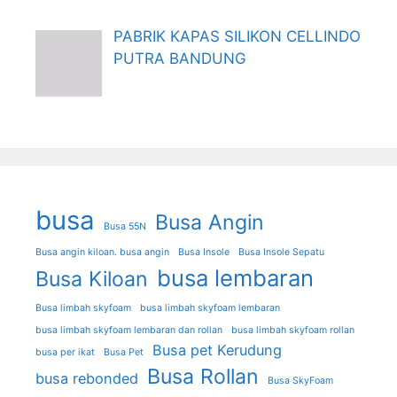
PABRIK KAPAS SILIKON CELLINDO
PUTRA BANDUNG
busa
Busa Angin
Busa 55N
Busa angin kiloan. busa angin
Busa Insole
Busa Insole Sepatu
busa lembaran
Busa Kiloan
Busa limbah skyfoam
busa limbah skyfoam lembaran
busa limbah skyfoam lembaran dan rollan
busa limbah skyfoam rollan
Busa pet Kerudung
busa per ikat
Busa Pet
Busa Rollan
busa rebonded
Busa SkyFoam