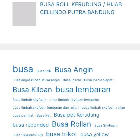
BUSA ROLL KERUDUNG / HIJAB
CELLINDO PUTRA BANDUNG
busa
Busa Angin
Busa 55N
Busa angin kiloan. busa angin
Busa Insole
Busa Insole Sepatu
busa lembaran
Busa Kiloan
Busa limbah skyfoam
busa limbah skyfoam lembaran
busa limbah skyfoam lembaran dan rollan
busa limbah skyfoam rollan
Busa pet Kerudung
busa per ikat
Busa Pet
Busa Rollan
busa rebonded
Busa SkyFoam
busa trikot
busa yellow
Busa SkyFoam 55N