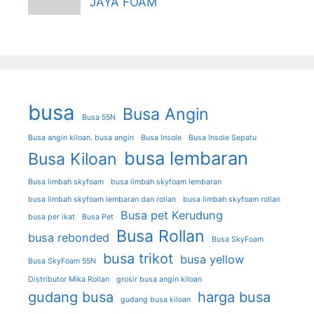
JAYA FOAM
busa
Busa Angin
Busa 55N
Busa angin kiloan. busa angin
Busa Insole
Busa Insole Sepatu
busa lembaran
Busa Kiloan
Busa limbah skyfoam
busa limbah skyfoam lembaran
busa limbah skyfoam lembaran dan rollan
busa limbah skyfoam rollan
Busa pet Kerudung
busa per ikat
Busa Pet
Busa Rollan
busa rebonded
Busa SkyFoam
busa trikot
busa yellow
Busa SkyFoam 55N
Distributor Mika Rollan
grosir busa angin kiloan
gudang busa
harga busa
gudang busa kiloan