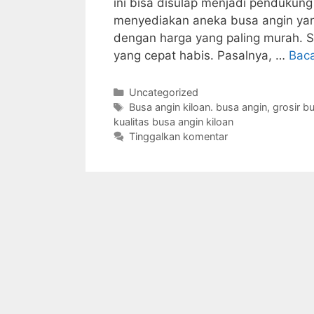
ini bisa disulap menjadi pendukung 
menyediakan aneka busa angin yang
dengan harga yang paling murah. S
yang cepat habis. Pasalnya, …
Bac
Kategori
Uncategorized
Tag
Busa angin kiloan. busa angin
,
grosir b
kualitas busa angin kiloan
Tinggalkan komentar