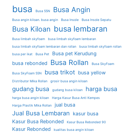
busa
Busa Angin
Busa 55N
Busa angin kiloan. busa angin
Busa Insole
Busa Insole Sepatu
busa lembaran
Busa Kiloan
Busa limbah skyfoam
busa limbah skyfoam lembaran
busa limbah skyfoam lembaran dan rollan
busa limbah skyfoam rollan
Busa pet Kerudung
busa per ikat
Busa Pet
Busa Rollan
busa rebonded
Busa SkyFoam
busa trikot
busa yellow
Busa SkyFoam 55N
Distributor Mika Rollan
grosir busa angin kiloan
gudang busa
harga busa
gudang busa kiloan
harga busa angin kiloan
Harga Kasur Busa Anti Kempes
jual busa
Harga Plastik Mika Rollan
Jual Busa Lembaran
kasur busa
Kasur Busa Rebonded
Kasur Busa Rebonded 90
Kasur Rebonded
kualitas busa angin kiloan