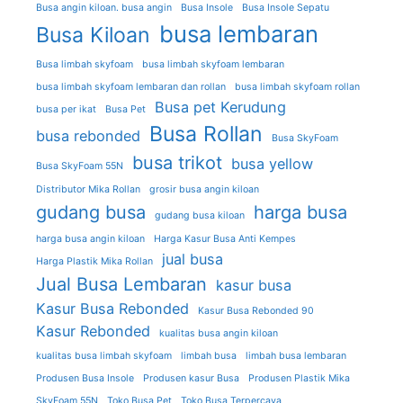
Busa angin kiloan. busa angin
Busa Insole
Busa Insole Sepatu
busa lembaran
Busa Kiloan
Busa limbah skyfoam
busa limbah skyfoam lembaran
busa limbah skyfoam lembaran dan rollan
busa limbah skyfoam rollan
Busa pet Kerudung
busa per ikat
Busa Pet
Busa Rollan
busa rebonded
Busa SkyFoam
busa trikot
busa yellow
Busa SkyFoam 55N
Distributor Mika Rollan
grosir busa angin kiloan
gudang busa
harga busa
gudang busa kiloan
harga busa angin kiloan
Harga Kasur Busa Anti Kempes
jual busa
Harga Plastik Mika Rollan
Jual Busa Lembaran
kasur busa
Kasur Busa Rebonded
Kasur Busa Rebonded 90
Kasur Rebonded
kualitas busa angin kiloan
kualitas busa limbah skyfoam
limbah busa
limbah busa lembaran
Produsen Busa Insole
Produsen kasur Busa
Produsen Plastik Mika
SkyFoam 55N
Toko Busa Pet
Toko Busa Terpercaya