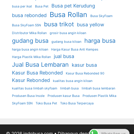
Busa pet Kerudung
busa per ikat
Busa Pet
Busa Rollan
busa rebonded
Busa SkyFoam
busa trikot
busa yellow
Busa SkyFoam 55N
Distributor Mika Rollan
grosir busa angin kiloan
gudang busa
harga busa
gudang busa kiloan
harga busa angin kiloan
Harga Kasur Busa Anti Kempes
jual busa
Harga Plastik Mika Rollan
Jual Busa Lembaran
kasur busa
Kasur Busa Rebonded
Kasur Busa Rebonded 90
Kasur Rebonded
kualitas busa angin kiloan
kualitas busa limbah skyfoam
limbah busa
limbah busa lembaran
Produsen Busa Insole
Produsen kasur Busa
Produsen Plastik Mika
SkyFoam 55N
Toko Busa Pet
Toko Busa Terpercaya
© 2026 indobusa.com
• Dibangun dengan
GeneratePress
WhatsApp us