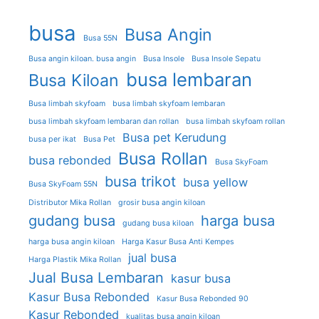
busa
Busa Angin
Busa 55N
Busa angin kiloan. busa angin
Busa Insole
Busa Insole Sepatu
busa lembaran
Busa Kiloan
Busa limbah skyfoam
busa limbah skyfoam lembaran
busa limbah skyfoam lembaran dan rollan
busa limbah skyfoam rollan
Busa pet Kerudung
busa per ikat
Busa Pet
Busa Rollan
busa rebonded
Busa SkyFoam
busa trikot
busa yellow
Busa SkyFoam 55N
Distributor Mika Rollan
grosir busa angin kiloan
gudang busa
harga busa
gudang busa kiloan
harga busa angin kiloan
Harga Kasur Busa Anti Kempes
jual busa
Harga Plastik Mika Rollan
Jual Busa Lembaran
kasur busa
Kasur Busa Rebonded
Kasur Busa Rebonded 90
Kasur Rebonded
kualitas busa angin kiloan