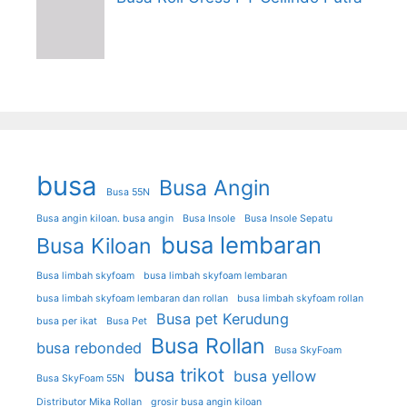
busa
Busa Angin
Busa 55N
Busa angin kiloan. busa angin
Busa Insole
Busa Insole Sepatu
busa lembaran
Busa Kiloan
Busa limbah skyfoam
busa limbah skyfoam lembaran
busa limbah skyfoam lembaran dan rollan
busa limbah skyfoam rollan
Busa pet Kerudung
busa per ikat
Busa Pet
Busa Rollan
busa rebonded
Busa SkyFoam
busa trikot
busa yellow
Busa SkyFoam 55N
Distributor Mika Rollan
grosir busa angin kiloan