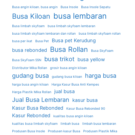
Busa angin kiloan. busa angin
Busa Insole
Busa Insole Sepatu
busa lembaran
Busa Kiloan
Busa limbah skyfoam
busa limbah skyfoam lembaran
busa limbah skyfoam lembaran dan rollan
busa limbah skyfoam rollan
Busa pet Kerudung
busa per ikat
Busa Pet
Busa Rollan
busa rebonded
Busa SkyFoam
busa trikot
busa yellow
Busa SkyFoam 55N
Distributor Mika Rollan
grosir busa angin kiloan
gudang busa
harga busa
gudang busa kiloan
harga busa angin kiloan
Harga Kasur Busa Anti Kempes
jual busa
Harga Plastik Mika Rollan
Jual Busa Lembaran
kasur busa
Kasur Busa Rebonded
Kasur Busa Rebonded 90
Kasur Rebonded
kualitas busa angin kiloan
kualitas busa limbah skyfoam
limbah busa
limbah busa lembaran
Produsen Busa Insole
Produsen kasur Busa
Produsen Plastik Mika