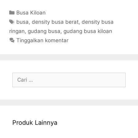
Kategori
Busa Kiloan
Tag
busa
,
density busa berat
,
density busa
ringan
,
gudang busa
,
gudang busa kiloan
Tinggalkan komentar
Cari
untuk:
Produk Lainnya