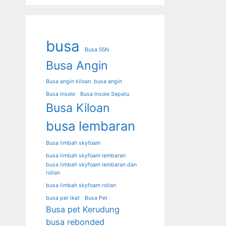
busa
Busa 55N
Busa Angin
Busa angin kiloan. busa angin
Busa Insole
Busa Insole Sepatu
Busa Kiloan
busa lembaran
Busa limbah skyfoam
busa limbah skyfoam lembaran
busa limbah skyfoam lembaran dan
rollan
busa limbah skyfoam rollan
busa per ikat
Busa Pet
Busa pet Kerudung
busa rebonded