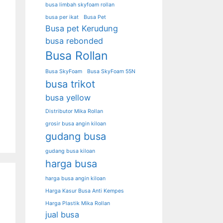
busa limbah skyfoam rollan
busa per ikat
Busa Pet
Busa pet Kerudung
busa rebonded
Busa Rollan
Busa SkyFoam
Busa SkyFoam 55N
busa trikot
busa yellow
Distributor Mika Rollan
grosir busa angin kiloan
gudang busa
gudang busa kiloan
harga busa
harga busa angin kiloan
Harga Kasur Busa Anti Kempes
Harga Plastik Mika Rollan
jual busa