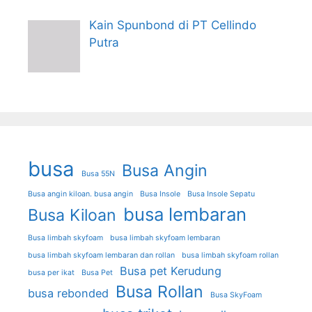
Kain Spunbond di PT Cellindo
Putra
busa
Busa Angin
Busa 55N
Busa angin kiloan. busa angin
Busa Insole
Busa Insole Sepatu
busa lembaran
Busa Kiloan
Busa limbah skyfoam
busa limbah skyfoam lembaran
busa limbah skyfoam lembaran dan rollan
busa limbah skyfoam rollan
Busa pet Kerudung
busa per ikat
Busa Pet
Busa Rollan
busa rebonded
Busa SkyFoam