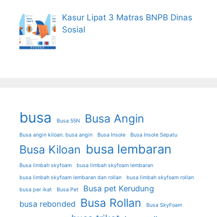
Kasur Lipat 3 Matras BNPB Dinas
Sosial
busa
Busa Angin
Busa 55N
Busa angin kiloan. busa angin
Busa Insole
Busa Insole Sepatu
busa lembaran
Busa Kiloan
Busa limbah skyfoam
busa limbah skyfoam lembaran
busa limbah skyfoam lembaran dan rollan
busa limbah skyfoam rollan
Busa pet Kerudung
busa per ikat
Busa Pet
Busa Rollan
busa rebonded
Busa SkyFoam