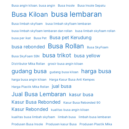
Busa angin kiloan. busa angin
Busa Insole
Busa Insole Sepatu
busa lembaran
Busa Kiloan
Busa limbah skyfoam
busa limbah skyfoam lembaran
busa limbah skyfoam lembaran dan rollan
busa limbah skyfoam rollan
Busa pet Kerudung
busa per ikat
Busa Pet
Busa Rollan
busa rebonded
Busa SkyFoam
busa trikot
busa yellow
Busa SkyFoam 55N
Distributor Mika Rollan
grosir busa angin kiloan
gudang busa
harga busa
gudang busa kiloan
harga busa angin kiloan
Harga Kasur Busa Anti Kempes
jual busa
Harga Plastik Mika Rollan
Jual Busa Lembaran
kasur busa
Kasur Busa Rebonded
Kasur Busa Rebonded 90
Kasur Rebonded
kualitas busa angin kiloan
kualitas busa limbah skyfoam
limbah busa
limbah busa lembaran
Produsen Busa Insole
Produsen kasur Busa
Produsen Plastik Mika