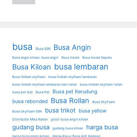
busa
Busa Angin
Busa 55N
Busa angin kiloan. busa angin
Busa Insole
Busa Insole Sepatu
busa lembaran
Busa Kiloan
Busa limbah skyfoam
busa limbah skyfoam lembaran
busa limbah skyfoam lembaran dan rollan
busa limbah skyfoam rollan
Busa pet Kerudung
busa per ikat
Busa Pet
Busa Rollan
busa rebonded
Busa SkyFoam
busa trikot
busa yellow
Busa SkyFoam 55N
Distributor Mika Rollan
grosir busa angin kiloan
gudang busa
harga busa
gudang busa kiloan
harga busa angin kiloan
Harga Kasur Busa Anti Kempes