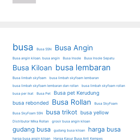
busa
Busa Angin
Busa 55N
Busa angin kiloan. busa angin
Busa Insole
Busa Insole Sepatu
busa lembaran
Busa Kiloan
Busa limbah skyfoam
busa limbah skyfoam lembaran
busa limbah skyfoam lembaran dan rollan
busa limbah skyfoam rollan
Busa pet Kerudung
busa per ikat
Busa Pet
Busa Rollan
busa rebonded
Busa SkyFoam
busa trikot
busa yellow
Busa SkyFoam 55N
Distributor Mika Rollan
grosir busa angin kiloan
gudang busa
harga busa
gudang busa kiloan
harga busa angin kiloan
Harga Kasur Busa Anti Kempes