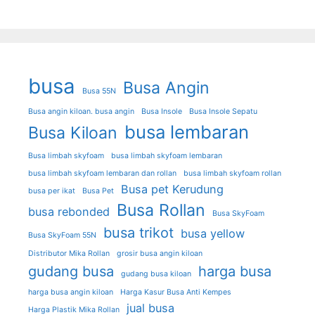
busa
Busa Angin
Busa 55N
Busa angin kiloan. busa angin
Busa Insole
Busa Insole Sepatu
busa lembaran
Busa Kiloan
Busa limbah skyfoam
busa limbah skyfoam lembaran
busa limbah skyfoam lembaran dan rollan
busa limbah skyfoam rollan
Busa pet Kerudung
busa per ikat
Busa Pet
Busa Rollan
busa rebonded
Busa SkyFoam
busa trikot
busa yellow
Busa SkyFoam 55N
Distributor Mika Rollan
grosir busa angin kiloan
gudang busa
harga busa
gudang busa kiloan
harga busa angin kiloan
Harga Kasur Busa Anti Kempes
jual busa
Harga Plastik Mika Rollan