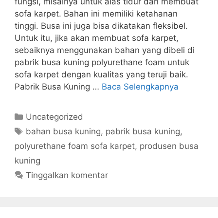
fungsi, misalnya untuk alas tidur dan membuat
sofa karpet. Bahan ini memiliki ketahanan
tinggi. Busa ini juga bisa dikatakan fleksibel.
Untuk itu, jika akan membuat sofa karpet,
sebaiknya menggunakan bahan yang dibeli di
pabrik busa kuning polyurethane foam untuk
sofa karpet dengan kualitas yang teruji baik.
Pabrik Busa Kuning …
Baca Selengkapnya
Kategori
Uncategorized
Tag
bahan busa kuning
,
pabrik busa kuning
,
polyurethane foam sofa karpet
,
produsen busa
kuning
Tinggalkan komentar