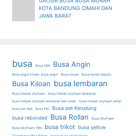
GROSIR BUSA BUSA MURAH
KOTA BANDUNG CIMAHI DAN
JAWA BARAT
busa
Busa Angin
Busa 55N
Busa angin kiloan. busa angin
Busa Insole
Busa Insole Sepatu
busa lembaran
Busa Kiloan
Busa limbah skyfoam
busa limbah skyfoam lembaran
busa limbah skyfoam lembaran dan rollan
busa limbah skyfoam rollan
Busa pet Kerudung
busa per ikat
Busa Pet
Busa Rollan
busa rebonded
Busa SkyFoam
busa trikot
busa yellow
Busa SkyFoam 55N
Distributor Mika Rollan
grosir busa angin kiloan